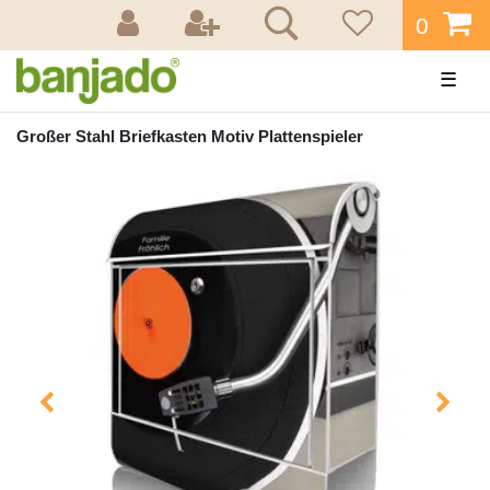
0
☰
Großer Stahl Briefkasten Motiv Plattenspieler