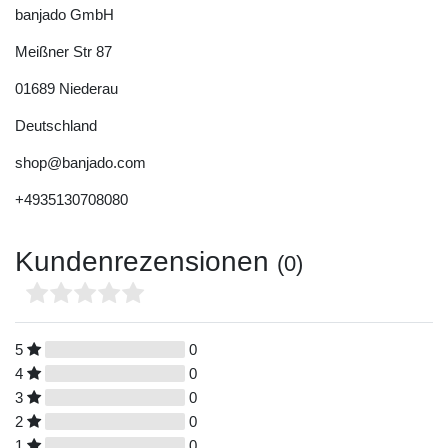
banjado GmbH
Meißner Str
87
01689
Niederau
Deutschland
shop@banjado.com
+4935130708080
Kundenrezensionen
(0)
5
0
4
0
3
0
2
0
1
0