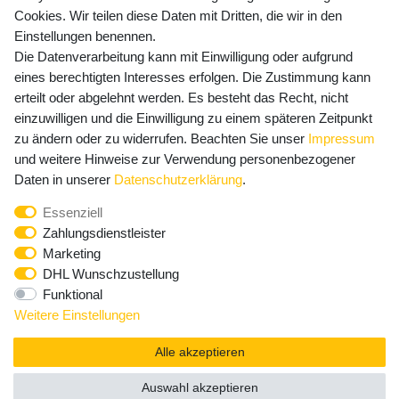
Cookies. Wir teilen diese Daten mit Dritten, die wir in den
Einstellungen benennen.
Die Datenverarbeitung kann mit Einwilligung oder aufgrund
Newsletter Anmeldung - Keine Angebote
eines berechtigten Interesses erfolgen. Die Zustimmung kann
mehr verpassen!
erteilt oder abgelehnt werden. Es besteht das Recht, nicht
einzuwilligen und die Einwilligung zu einem späteren Zeitpunkt
Newsletter
E-MAIL **
zu ändern oder zu widerrufen. Beachten Sie unser
Impressum
Honig
und weitere Hinweise zur Verwendung personenbezogener
Hiermit bestätige ich, dass ich die
Daten­schutz­erklärung
Daten in unserer
Daten­schutz­erklärung
.
gelesen habe. Meine Einwilligung kann ich jederzeit
Essenziell
widerrufen.**
Zahlungsdienstleister
Marketing
Abonnieren
DHL Wunschzustellung
Funktional
** Hierbei handelt es sich um ein Pflichtfeld.
Weitere Einstellungen
Alle akzeptieren
Auswahl akzeptieren