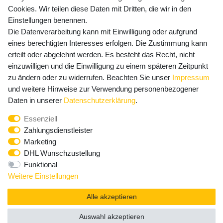
Cookies. Wir teilen diese Daten mit Dritten, die wir in den
Einstellungen benennen.
Die Datenverarbeitung kann mit Einwilligung oder aufgrund
Newsletter Anmeldung - Keine Angebote
eines berechtigten Interesses erfolgen. Die Zustimmung kann
mehr verpassen!
erteilt oder abgelehnt werden. Es besteht das Recht, nicht
einzuwilligen und die Einwilligung zu einem späteren Zeitpunkt
Newsletter
E-MAIL **
zu ändern oder zu widerrufen. Beachten Sie unser
Impressum
Honig
und weitere Hinweise zur Verwendung personenbezogener
Hiermit bestätige ich, dass ich die
Daten­schutz­erklärung
Daten in unserer
Daten­schutz­erklärung
.
gelesen habe. Meine Einwilligung kann ich jederzeit
Essenziell
widerrufen.**
Zahlungsdienstleister
Marketing
Abonnieren
DHL Wunschzustellung
Funktional
** Hierbei handelt es sich um ein Pflichtfeld.
Weitere Einstellungen
Alle akzeptieren
Auswahl akzeptieren