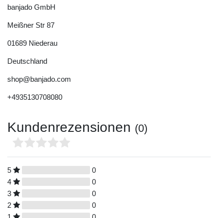
banjado GmbH
Meißner Str
87
01689
Niederau
Deutschland
shop@banjado.com
+4935130708080
Kundenrezensionen
(0)
5
0
4
0
3
0
2
0
1
0