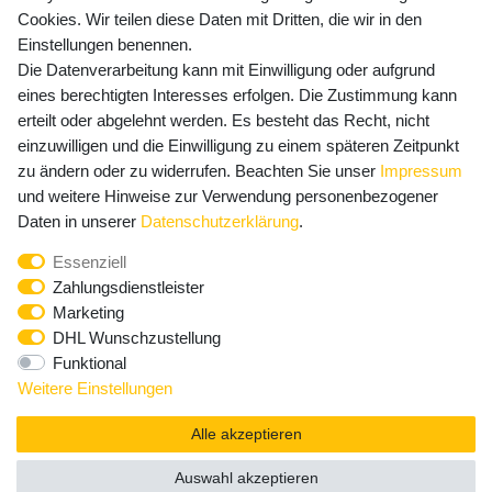
Cookies. Wir teilen diese Daten mit Dritten, die wir in den
Einstellungen benennen.
Die Datenverarbeitung kann mit Einwilligung oder aufgrund
Newsletter Anmeldung - Keine Angebote
eines berechtigten Interesses erfolgen. Die Zustimmung kann
mehr verpassen!
erteilt oder abgelehnt werden. Es besteht das Recht, nicht
einzuwilligen und die Einwilligung zu einem späteren Zeitpunkt
Newsletter
E-MAIL **
zu ändern oder zu widerrufen. Beachten Sie unser
Impressum
Honig
und weitere Hinweise zur Verwendung personenbezogener
Hiermit bestätige ich, dass ich die
Daten­schutz­erklärung
Daten in unserer
Daten­schutz­erklärung
.
gelesen habe. Meine Einwilligung kann ich jederzeit
Essenziell
widerrufen.**
Zahlungsdienstleister
Marketing
Abonnieren
DHL Wunschzustellung
Funktional
** Hierbei handelt es sich um ein Pflichtfeld.
Weitere Einstellungen
Alle akzeptieren
Auswahl akzeptieren