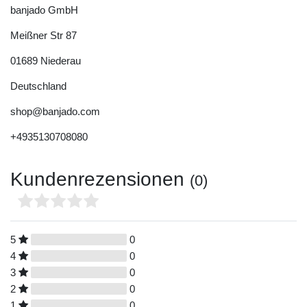
banjado GmbH
Meißner Str
87
01689
Niederau
Deutschland
shop@banjado.com
+4935130708080
Kundenrezensionen
(0)
5
0
4
0
3
0
2
0
1
0