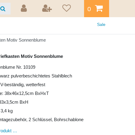
0
Sale
sten Motiv Sonnenblume
riefkasten Motiv Sonnenblume
enblume Nr. 10109
hwarz pulverbeschichtetes Stahlblech
UV-beständig, wetterfest
e: 38x46x12,5cm BxHxT
: 33x3,5cm BxH
 3,4 kg
ntagezubehör, 2 Schlüssel, Bohrschablone
rodukt …