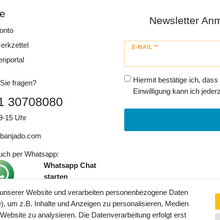
ce
Newsletter An
onto
erkzettel
Newsletter
E-MAIL **
Honig
enportal
Hiermit bestätige ich, dass
Sie fragen?
Einwilligung kann ich jederz
1 30708080
9-15 Uhr
banjado.com
auch per Whatsapp:
Whatsapp Chat
starten
 unserer Website und verarbeiten personenbezogene Daten
, um z.B. Inhalte und Anzeigen zu personalisieren, Medien
ngaben inkl. gesetzl. MwSt. und
 Website zu analysieren. Die Datenverarbeitung erfolgt erst
Service- und Versandkosten