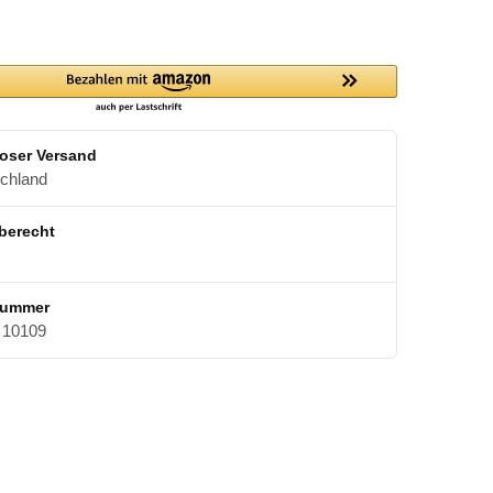
oser Versand
schland
berecht
nummer
10109