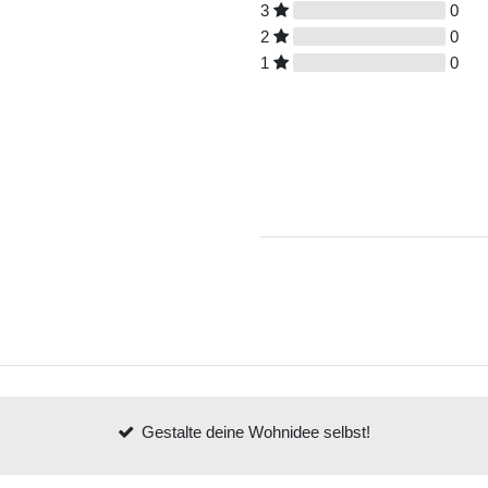
3
0
2
0
1
0
Gestalte deine Wohnidee selbst!