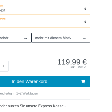
NG
RPUS
→
→
behör
mehr mit diesem Motiv
119.99
€
inkl. MwSt.
In den Warenkorb
ndfertig in 1–2 Werktagen
 oder nutzen Sie unsere Express Kasse -