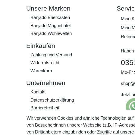
Unsere Marken
Servi
Banjado Briefkasten
Mein K
Banjado Magnettafel
Mein M
Banjado Wohnwelten
Retour
Einkaufen
Haben 
Zahlung und Versand
035
Widerrufs­recht
Warenkorb
Mo-Fr 
Unternehmen
shop@
Kontakt
Jetzt 
Daten­schutz­erklärung
Barrierefreiheit
AGB
Wir verwenden Cookies und ähnliche Technologien auf
Impressum
von Besucher:innen unserer Webseite (z.B. IP-Adresse)
Preisa
von Drittanbietern einzubinden oder Zugriffe auf unsere
zzgl. 