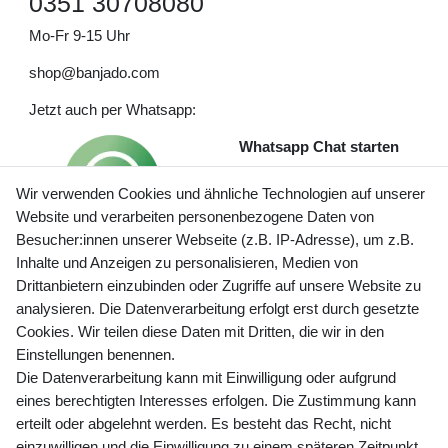
0351 30708080
Mo-Fr 9-15 Uhr
shop@banjado.com
Jetzt auch per Whatsapp:
Whatsapp Chat starten
Wir verwenden Cookies und ähnliche Technologien auf unserer
Website und verarbeiten personenbezogene Daten von
Besucher:innen unserer Webseite (z.B. IP-Adresse), um z.B.
Inhalte und Anzeigen zu personalisieren, Medien von
Preisangaben inkl. gesetzl. MwSt. und zzgl. Service- und
Drittanbietern einzubinden oder Zugriffe auf unsere Website zu
Versandkosten
analysieren. Die Datenverarbeitung erfolgt erst durch gesetzte
Cookies. Wir teilen diese Daten mit Dritten, die wir in den
Einstellungen benennen.
Die Datenverarbeitung kann mit Einwilligung oder aufgrund
Newsletter Anmeldung - Keine Angebote
eines berechtigten Interesses erfolgen. Die Zustimmung kann
mehr verpassen!
erteilt oder abgelehnt werden. Es besteht das Recht, nicht
Newsletter
einzuwilligen und die Einwilligung zu einem späteren Zeitpunkt