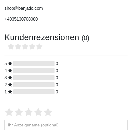
shop@banjado.com
+4935130708080
Kundenrezensionen
(0)
5
0
4
0
3
0
2
0
1
0