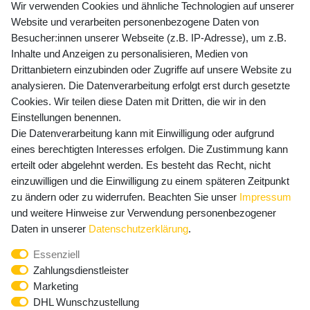
Wir verwenden Cookies und ähnliche Technologien auf unserer
Website und verarbeiten personenbezogene Daten von
Besucher:innen unserer Webseite (z.B. IP-Adresse), um z.B.
Inhalte und Anzeigen zu personalisieren, Medien von
Preisangaben inkl. gesetzl. MwSt. und zzgl. Service- und
Drittanbietern einzubinden oder Zugriffe auf unsere Website zu
Versandkosten
analysieren. Die Datenverarbeitung erfolgt erst durch gesetzte
Cookies. Wir teilen diese Daten mit Dritten, die wir in den
Einstellungen benennen.
Die Datenverarbeitung kann mit Einwilligung oder aufgrund
Newsletter Anmeldung - Keine Angebote
eines berechtigten Interesses erfolgen. Die Zustimmung kann
mehr verpassen!
erteilt oder abgelehnt werden. Es besteht das Recht, nicht
einzuwilligen und die Einwilligung zu einem späteren Zeitpunkt
Newsletter
E-MAIL **
zu ändern oder zu widerrufen. Beachten Sie unser
Impressum
Honig
und weitere Hinweise zur Verwendung personenbezogener
Hiermit bestätige ich, dass ich die
Daten­schutz­erklärung
Daten in unserer
Daten­schutz­erklärung
.
gelesen habe. Meine Einwilligung kann ich jederzeit
Essenziell
widerrufen.**
Zahlungsdienstleister
Marketing
Abonnieren
DHL Wunschzustellung