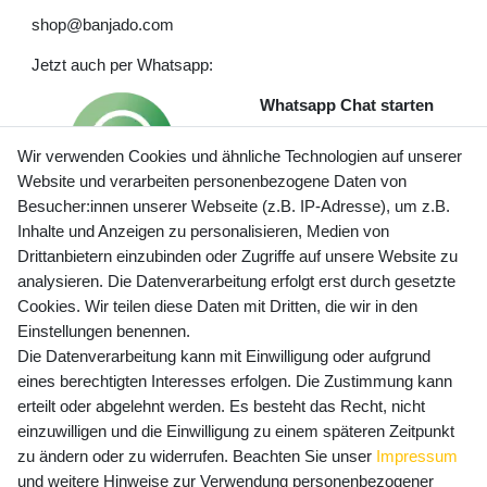
shop@banjado.com
Jetzt auch per Whatsapp:
Whatsapp Chat starten
Wir verwenden Cookies und ähnliche Technologien auf unserer
Website und verarbeiten personenbezogene Daten von
Besucher:innen unserer Webseite (z.B. IP-Adresse), um z.B.
Inhalte und Anzeigen zu personalisieren, Medien von
Preisangaben inkl. gesetzl. MwSt. und zzgl. Service- und
Drittanbietern einzubinden oder Zugriffe auf unsere Website zu
Versandkosten
analysieren. Die Datenverarbeitung erfolgt erst durch gesetzte
Cookies. Wir teilen diese Daten mit Dritten, die wir in den
Einstellungen benennen.
Die Datenverarbeitung kann mit Einwilligung oder aufgrund
Newsletter Anmeldung - Keine Angebote
eines berechtigten Interesses erfolgen. Die Zustimmung kann
mehr verpassen!
erteilt oder abgelehnt werden. Es besteht das Recht, nicht
Newsletter
einzuwilligen und die Einwilligung zu einem späteren Zeitpunkt
E-MAIL **
Honig
zu ändern oder zu widerrufen. Beachten Sie unser
Impressum
und weitere Hinweise zur Verwendung personenbezogener