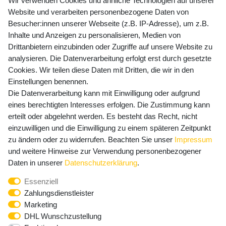
Wir verwenden Cookies und ähnliche Technologien auf unserer
Website und verarbeiten personenbezogene Daten von
Besucher:innen unserer Webseite (z.B. IP-Adresse), um z.B.
Inhalte und Anzeigen zu personalisieren, Medien von
Preisangaben inkl. gesetzl. MwSt. und zzgl. Service- und
Drittanbietern einzubinden oder Zugriffe auf unsere Website zu
Versandkosten
analysieren. Die Datenverarbeitung erfolgt erst durch gesetzte
Cookies. Wir teilen diese Daten mit Dritten, die wir in den
Einstellungen benennen.
Die Datenverarbeitung kann mit Einwilligung oder aufgrund
Newsletter Anmeldung - Keine Angebote
eines berechtigten Interesses erfolgen. Die Zustimmung kann
mehr verpassen!
erteilt oder abgelehnt werden. Es besteht das Recht, nicht
einzuwilligen und die Einwilligung zu einem späteren Zeitpunkt
Newsletter
E-MAIL **
zu ändern oder zu widerrufen. Beachten Sie unser
Impressum
Honig
und weitere Hinweise zur Verwendung personenbezogener
Hiermit bestätige ich, dass ich die
Daten­schutz­erklärung
Daten in unserer
Daten­schutz­erklärung
.
gelesen habe. Meine Einwilligung kann ich jederzeit
Essenziell
widerrufen.**
Zahlungsdienstleister
Marketing
Abonnieren
DHL Wunschzustellung