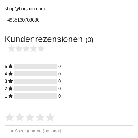
shop@banjado.com
+4935130708080
Kundenrezensionen
(0)
5
0
4
0
3
0
2
0
1
0