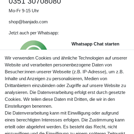
0351 30708080
Mo-Fr 9-15 Uhr
shop@banjado.com
Jetzt auch per Whatsapp:
Whatsapp Chat starten
Wir verwenden Cookies und ähnliche Technologien auf unserer
Website und verarbeiten personenbezogene Daten von
Besucher:innen unserer Webseite (z.B. IP-Adresse), um z.B.
Inhalte und Anzeigen zu personalisieren, Medien von
Preisangaben inkl. gesetzl. MwSt. und zzgl. Service- und
Drittanbietern einzubinden oder Zugriffe auf unsere Website zu
Versandkosten
analysieren. Die Datenverarbeitung erfolgt erst durch gesetzte
Cookies. Wir teilen diese Daten mit Dritten, die wir in den
Einstellungen benennen.
Die Datenverarbeitung kann mit Einwilligung oder aufgrund
Newsletter Anmeldung - Keine Angebote
eines berechtigten Interesses erfolgen. Die Zustimmung kann
mehr verpassen!
erteilt oder abgelehnt werden. Es besteht das Recht, nicht
Newsletter
einzuwilligen und die Einwilligung zu einem späteren Zeitpunkt