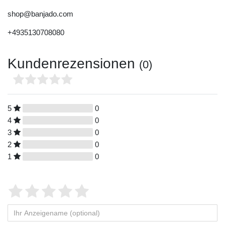
shop@banjado.com
+4935130708080
Kundenrezensionen
(0)
5
0
4
0
3
0
2
0
1
0