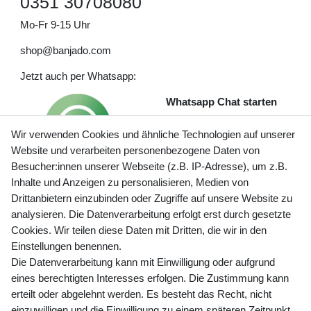
0351 30708080
Mo-Fr 9-15 Uhr
shop@banjado.com
Jetzt auch per Whatsapp:
Whatsapp Chat starten
Wir verwenden Cookies und ähnliche Technologien auf unserer
Website und verarbeiten personenbezogene Daten von
Besucher:innen unserer Webseite (z.B. IP-Adresse), um z.B.
Inhalte und Anzeigen zu personalisieren, Medien von
Preisangaben inkl. gesetzl. MwSt. und zzgl. Service- und
Drittanbietern einzubinden oder Zugriffe auf unsere Website zu
Versandkosten
analysieren. Die Datenverarbeitung erfolgt erst durch gesetzte
Cookies. Wir teilen diese Daten mit Dritten, die wir in den
Einstellungen benennen.
Die Datenverarbeitung kann mit Einwilligung oder aufgrund
Newsletter Anmeldung - Keine Angebote
eines berechtigten Interesses erfolgen. Die Zustimmung kann
mehr verpassen!
erteilt oder abgelehnt werden. Es besteht das Recht, nicht
Newsletter
einzuwilligen und die Einwilligung zu einem späteren Zeitpunkt