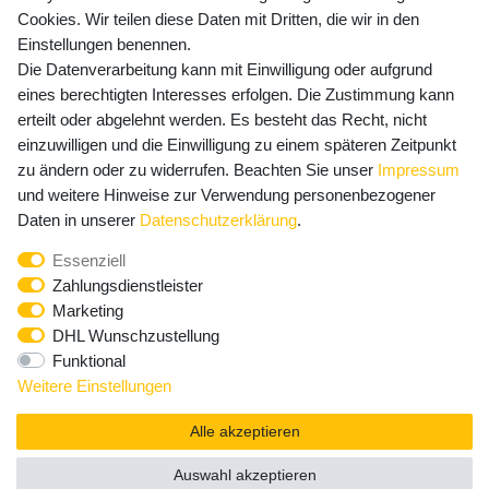
Cookies. Wir teilen diese Daten mit Dritten, die wir in den
Einstellungen benennen.
Die Datenverarbeitung kann mit Einwilligung oder aufgrund
Newsletter Anmeldung - Keine Angebote
eines berechtigten Interesses erfolgen. Die Zustimmung kann
mehr verpassen!
erteilt oder abgelehnt werden. Es besteht das Recht, nicht
einzuwilligen und die Einwilligung zu einem späteren Zeitpunkt
Newsletter
E-MAIL **
zu ändern oder zu widerrufen. Beachten Sie unser
Impressum
Honig
und weitere Hinweise zur Verwendung personenbezogener
Hiermit bestätige ich, dass ich die
Daten­schutz­erklärung
Daten in unserer
Daten­schutz­erklärung
.
gelesen habe. Meine Einwilligung kann ich jederzeit
Essenziell
widerrufen.**
Zahlungsdienstleister
Marketing
Abonnieren
DHL Wunschzustellung
Funktional
** Hierbei handelt es sich um ein Pflichtfeld.
Weitere Einstellungen
Alle akzeptieren
Auswahl akzeptieren