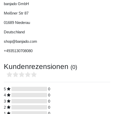
banjado GmbH
Meißner Str
87
01689
Niederau
Deutschland
shop@banjado.com
+4935130708080
Kundenrezensionen
(0)
5
0
4
0
3
0
2
0
1
0