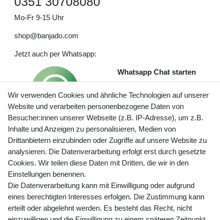
0351 30708080
Mo-Fr 9-15 Uhr
shop@banjado.com
Jetzt auch per Whatsapp:
Whatsapp Chat starten
Wir verwenden Cookies und ähnliche Technologien auf unserer
Website und verarbeiten personenbezogene Daten von
Besucher:innen unserer Webseite (z.B. IP-Adresse), um z.B.
Inhalte und Anzeigen zu personalisieren, Medien von
Preisangaben inkl. gesetzl. MwSt. und zzgl. Service- und
Drittanbietern einzubinden oder Zugriffe auf unsere Website zu
Versandkosten
analysieren. Die Datenverarbeitung erfolgt erst durch gesetzte
Cookies. Wir teilen diese Daten mit Dritten, die wir in den
Einstellungen benennen.
Die Datenverarbeitung kann mit Einwilligung oder aufgrund
Newsletter Anmeldung - Keine Angebote
eines berechtigten Interesses erfolgen. Die Zustimmung kann
mehr verpassen!
erteilt oder abgelehnt werden. Es besteht das Recht, nicht
Newsletter
einzuwilligen und die Einwilligung zu einem späteren Zeitpunkt