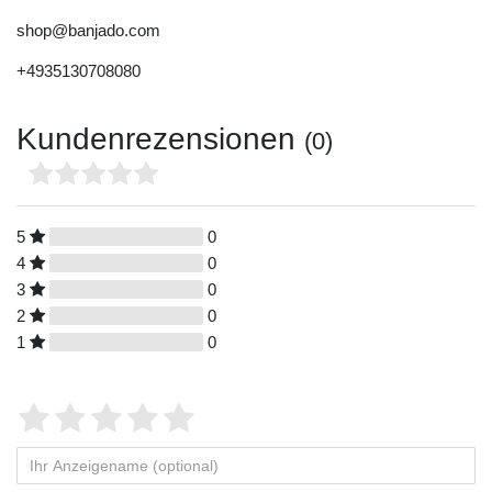
shop@banjado.com
+4935130708080
Kundenrezensionen
(0)
5
0
4
0
3
0
2
0
1
0