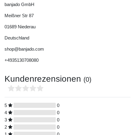
banjado GmbH
Meißner Str
87
01689
Niederau
Deutschland
shop@banjado.com
+4935130708080
Kundenrezensionen
(0)
5
0
4
0
3
0
2
0
1
0