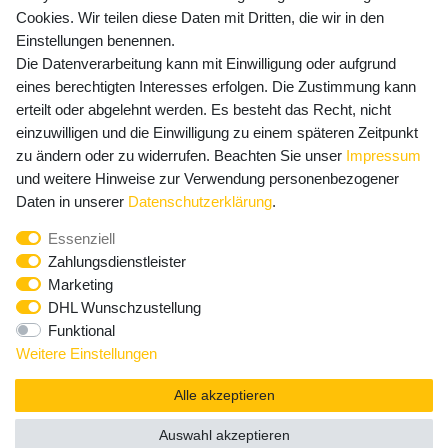
Cookies. Wir teilen diese Daten mit Dritten, die wir in den
Einstellungen benennen.
Die Datenverarbeitung kann mit Einwilligung oder aufgrund
Newsletter Anmeldung - Keine Angebote
eines berechtigten Interesses erfolgen. Die Zustimmung kann
mehr verpassen!
erteilt oder abgelehnt werden. Es besteht das Recht, nicht
einzuwilligen und die Einwilligung zu einem späteren Zeitpunkt
Newsletter
E-MAIL **
zu ändern oder zu widerrufen. Beachten Sie unser
Impressum
Honig
und weitere Hinweise zur Verwendung personenbezogener
Hiermit bestätige ich, dass ich die
Daten­schutz­erklärung
Daten in unserer
Daten­schutz­erklärung
.
gelesen habe. Meine Einwilligung kann ich jederzeit
Essenziell
widerrufen.**
Zahlungsdienstleister
Marketing
Abonnieren
DHL Wunschzustellung
Funktional
** Hierbei handelt es sich um ein Pflichtfeld.
Weitere Einstellungen
Alle akzeptieren
Auswahl akzeptieren