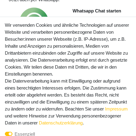
Whatsapp Chat starten
Wir verwenden Cookies und ähnliche Technologien auf unserer
Website und verarbeiten personenbezogene Daten von
Besucher:innen unserer Webseite (z.B. IP-Adresse), um z.B.
Inhalte und Anzeigen zu personalisieren, Medien von
Preisangaben inkl. gesetzl. MwSt. und zzgl. Service- und
Drittanbietern einzubinden oder Zugriffe auf unsere Website zu
Versandkosten
analysieren. Die Datenverarbeitung erfolgt erst durch gesetzte
Cookies. Wir teilen diese Daten mit Dritten, die wir in den
Einstellungen benennen.
Die Datenverarbeitung kann mit Einwilligung oder aufgrund
Newsletter Anmeldung - Keine Angebote
eines berechtigten Interesses erfolgen. Die Zustimmung kann
mehr verpassen!
erteilt oder abgelehnt werden. Es besteht das Recht, nicht
einzuwilligen und die Einwilligung zu einem späteren Zeitpunkt
Newsletter
E-MAIL **
zu ändern oder zu widerrufen. Beachten Sie unser
Impressum
Honig
und weitere Hinweise zur Verwendung personenbezogener
Hiermit bestätige ich, dass ich die
Daten­schutz­erklärung
Daten in unserer
Daten­schutz­erklärung
.
gelesen habe. Meine Einwilligung kann ich jederzeit
Essenziell