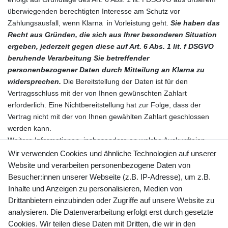
überwiegenden berechtigten Interesse am Schutz vor
Zahlungsausfall, wenn Klarna in Vorleistung geht.
Sie haben das
Recht aus Gründen, die sich aus Ihrer besonderen Situation
ergeben, jederzeit gegen diese auf Art. 6 Abs. 1 lit. f DSGVO
beruhende Verarbeitung Sie betreffender
personenbezogener Daten durch Mitteilung an Klarna zu
widersprechen.
Die Bereitstellung der Daten ist für den
Vertragsschluss mit der von Ihnen gewünschten Zahlart
erforderlich. Eine Nichtbereitstellung hat zur Folge, dass der
Vertrag nicht mit der von Ihnen gewählten Zahlart geschlossen
werden kann.
Weitere Informationen, insbesondere an welche Auskunfteien
Klarna Ihre personenbezogenen Daten weitergibt finden Sie für
Wir verwenden Cookies und ähnliche Technologien auf unserer
Deutschland unter
Website und verarbeiten personenbezogene Daten von
https://cdn.klarna.com/1.0/shared/content/legal/terms/0/de_de/cre
Besucher:innen unserer Webseite (z.B. IP-Adresse), um z.B.
dit_rating_agencies
und für Österreich unter
Inhalte und Anzeigen zu personalisieren, Medien von
https://cdn.klarna.com/1.0/shared/content/legal/terms/0/de_at/cre
Drittanbietern einzubinden oder Zugriffe auf unsere Website zu
dit_rating_agencies
.
analysieren. Die Datenverarbeitung erfolgt erst durch gesetzte
Allgemeine Informationen zu Klarna erhalten Sie für Deutschland
Cookies. Wir teilen diese Daten mit Dritten, die wir in den