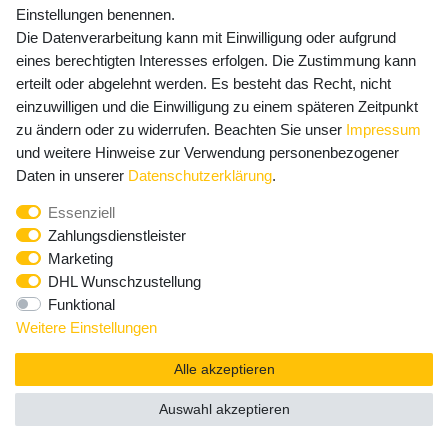
unter:
https://www.klarna.com/de/
und für Österreich unter
Einstellungen benennen.
https://www.klarna.com/at/
. Ihre Personenangaben werden von
Die Datenverarbeitung kann mit Einwilligung oder aufgrund
Klarna in Übereinstimmung mit den geltenden
eines berechtigten Interesses erfolgen. Die Zustimmung kann
Datenschutzbestimmungen und entsprechend den Angaben in
erteilt oder abgelehnt werden. Es besteht das Recht, nicht
Klarnas Datenschutzbestimmungen für Deutschland unter
einzuwilligen und die Einwilligung zu einem späteren Zeitpunkt
https://cdn.klarna.com/1.0/shared/content/legal/terms/0/de_de/pri
zu ändern oder zu widerrufen. Beachten Sie unser
Impressum
vacy
und für Österreich unter
und weitere Hinweise zur Verwendung personenbezogener
https://cdn.klarna.com/1.0/shared/content/legal/terms/0/de_at/priv
Daten in unserer
Daten­schutz­erklärung
.
acy
behandelt.
Essenziell
Zahlungsdienstleister
Marketing
Cookies
DHL Wunschzustellung
Funktional
Unsere Website verwendet Cookies. Cookies sind kleine
Weitere Einstellungen
Textdateien, die im Internetbrowser bzw. vom Internetbrowser auf
dem Computersystem eines Nutzers gespeichert werden. Ruft ein
Alle akzeptieren
Nutzer eine Website auf, so kann ein Cookie auf dem
Betriebssystem des Nutzers gespeichert werden. Dieser Cookie
Auswahl akzeptieren
enthält eine charakteristische Zeichenfolge, die eine eindeutige