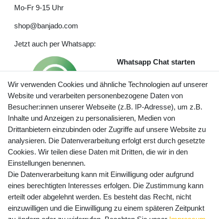
Mo-Fr 9-15 Uhr
shop@banjado.com
Jetzt auch per Whatsapp:
Whatsapp Chat starten
Wir verwenden Cookies und ähnliche Technologien auf unserer
Website und verarbeiten personenbezogene Daten von
Besucher:innen unserer Webseite (z.B. IP-Adresse), um z.B.
Inhalte und Anzeigen zu personalisieren, Medien von
Preisangaben inkl. gesetzl. MwSt. und zzgl. Service- und
Drittanbietern einzubinden oder Zugriffe auf unsere Website zu
Versandkosten
analysieren. Die Datenverarbeitung erfolgt erst durch gesetzte
Cookies. Wir teilen diese Daten mit Dritten, die wir in den
Einstellungen benennen.
Die Datenverarbeitung kann mit Einwilligung oder aufgrund
Newsletter Anmeldung - Keine Angebote
eines berechtigten Interesses erfolgen. Die Zustimmung kann
mehr verpassen!
erteilt oder abgelehnt werden. Es besteht das Recht, nicht
einzuwilligen und die Einwilligung zu einem späteren Zeitpunkt
Newsletter
E-MAIL **