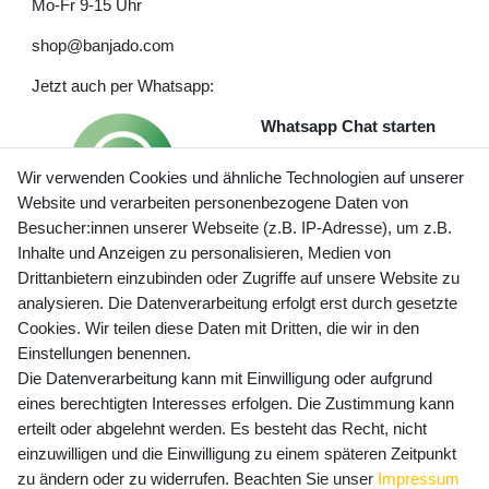
Mo-Fr 9-15 Uhr
shop@banjado.com
Jetzt auch per Whatsapp:
Whatsapp Chat starten
Wir verwenden Cookies und ähnliche Technologien auf unserer
Website und verarbeiten personenbezogene Daten von
Besucher:innen unserer Webseite (z.B. IP-Adresse), um z.B.
Inhalte und Anzeigen zu personalisieren, Medien von
Preisangaben inkl. gesetzl. MwSt. und zzgl. Service- und
Drittanbietern einzubinden oder Zugriffe auf unsere Website zu
Versandkosten
analysieren. Die Datenverarbeitung erfolgt erst durch gesetzte
Cookies. Wir teilen diese Daten mit Dritten, die wir in den
Einstellungen benennen.
Die Datenverarbeitung kann mit Einwilligung oder aufgrund
Newsletter Anmeldung - Keine Angebote
eines berechtigten Interesses erfolgen. Die Zustimmung kann
mehr verpassen!
erteilt oder abgelehnt werden. Es besteht das Recht, nicht
Newsletter
einzuwilligen und die Einwilligung zu einem späteren Zeitpunkt
E-MAIL **
Honig
zu ändern oder zu widerrufen. Beachten Sie unser
Impressum