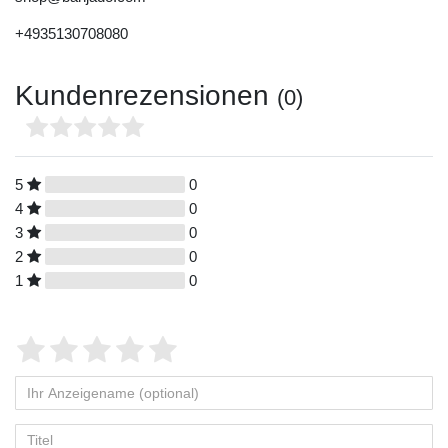
+4935130708080
Kundenrezensionen
(0)
5
0
4
0
3
0
2
0
1
0