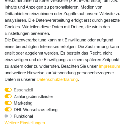
Besucher:innen unserer Webseite (z.B. IP-Adresse), um z.B.
Inhalte und Anzeigen zu personalisieren, Medien von
Preisangaben inkl. gesetzl. MwSt. und zzgl. Service- und
Drittanbietern einzubinden oder Zugriffe auf unsere Website zu
Versandkosten
analysieren. Die Datenverarbeitung erfolgt erst durch gesetzte
Cookies. Wir teilen diese Daten mit Dritten, die wir in den
Einstellungen benennen.
Newsletter Anmeldung - Keine Angebote
Die Datenverarbeitung kann mit Einwilligung oder aufgrund
mehr verpassen!
eines berechtigten Interesses erfolgen. Die Zustimmung kann
erteilt oder abgelehnt werden. Es besteht das Recht, nicht
Newsletter
E-MAIL **
einzuwilligen und die Einwilligung zu einem späteren Zeitpunkt
Honig
zu ändern oder zu widerrufen. Beachten Sie unser
Impressum
und weitere Hinweise zur Verwendung personenbezogener
Hiermit bestätige ich, dass ich die
Daten­schutz­erklärung
Daten in unserer
Daten­schutz­erklärung
.
gelesen habe. Meine Einwilligung kann ich jederzeit
Essenziell
widerrufen.**
Zahlungsdienstleister
Marketing
Abonnieren
DHL Wunschzustellung
Funktional
** Hierbei handelt es sich um ein Pflichtfeld.
Weitere Einstellungen